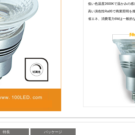
低い色温度2600Kで温かみの
高い演色性Ra95で商業照明を
省エネ、消費電力6Wは一般的な
特長
パッケージ