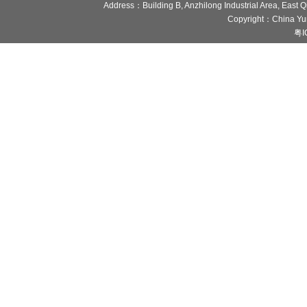
Address：Building B, Anzhilong Industrial Area, East
Copyright：China Yun
粤I