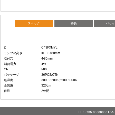
スペック
特長
パッケ
Z
C43FXMYL
ランプの高さ
Φ106X80mm
取付穴
Φ80mm
消費電力
4W
CRI
≥80
パッケージ
36PCS/CTN
色温度
3000-3200K,5500-6000K
全光束
320Lm
保障
2年間
TEL：0755-88888888 FAX：